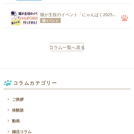
猫が主役のイベント「にゃんぱく2025」に行ってきた！【潜入レポ】
猫イベント
コラム一覧へ戻る
コラムカテゴリー
navigate_next
ご挨拶
navigate_next
体験談
navigate_next
動画
navigate_next
婚活コラム