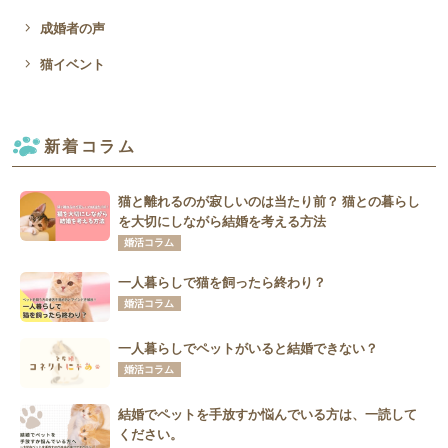
navigate_next
成婚者の声
navigate_next
猫イベント
新着コラム
猫と離れるのが寂しいのは当たり前？ 猫との暮らし
を大切にしながら結婚を考える方法
婚活コラム
一人暮らしで猫を飼ったら終わり？
婚活コラム
一人暮らしでペットがいると結婚できない？
婚活コラム
結婚でペットを手放すか悩んでいる方は、一読して
ください。