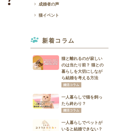
navigate_next
成婚者の声
navigate_next
猫イベント
新着コラム
猫と離れるのが寂しい
のは当たり前？ 猫との
暮らしを大切にしなが
ら結婚を考える方法
婚活コラム
一人暮らしで猫を飼っ
たら終わり？
婚活コラム
一人暮らしでペットが
いると結婚できない？