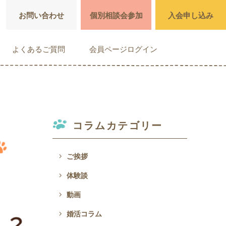
お問い合わせ
個別相談会参加
入会申し込み
よくあるご質問
会員ページログイン
コラムカテゴリー
navigate_next
ご挨拶
navigate_next
体験談
navigate_next
動画
navigate_next
婚活コラム