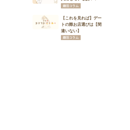
婚活コラム
【これを見れば】デー
トの際お店選びは【間
違いない】
婚活コラム