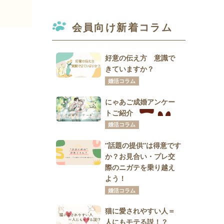
会員向け新着コラム
好意の伝え方 意識で
きていますか？
婚活コラム
にゃあご成婚アンケー
トご紹介
婚活コラム
”話題の提供”は得意です
か？お見合い・プレ交
際のニガテを乗り越え
よう！
婚活コラム
猫に愛されやすい人＝
人にもモテる説！？